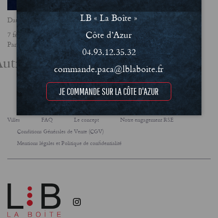
LB « La Boîte »
Date
Côte d’Azur
7 février 2018
Partager
04.93.12.35.32
utres actualités
commande.paca@lblaboite.fr
JE COMMANDE SUR LA CÔTE D'AZUR
Villes
FAQ
Le concept
Notre engagement RSE
Conditions Générales de Vente (CGV)
Mentions légales et Politique de confidentialité