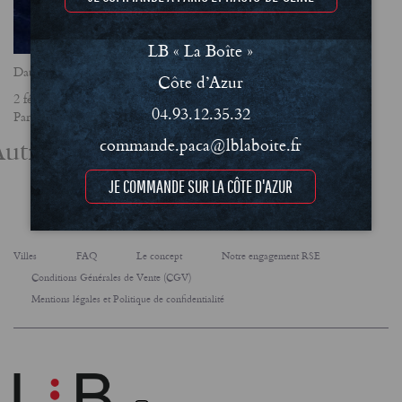
LB « La Boîte »
Date
Côte d’Azur
2 février 2018
04.93.12.35.32
Partager
utres actualités
commande.paca@lblaboite.fr
JE COMMANDE SUR LA CÔTE D'AZUR
Villes
FAQ
Le concept
Notre engagement RSE
Conditions Générales de Vente (CGV)
Mentions légales et Politique de confidentialité