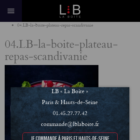
Home
04.LB-la-boite-plateau-repas-scandivanie
04.LB-la-boite-plateau-
repas-scandivanie
LB « La Boîte »
Paris & Hauts-de-Seine
01.45.27.77.42
commande@lblaboite.fr
JE COMMANDE À PARIS ET HAUTS-DE-SEINE