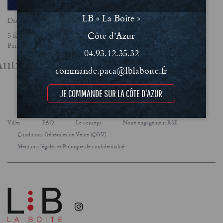
LB « La Boîte »
Date
Côte d’Azur
5 février 2018
Partager
04.93.12.35.32
utres actualités
commande.paca@lblaboite.fr
JE COMMANDE SUR LA CÔTE D'AZUR
Villes
FAQ
Le concept
Notre engagement RSE
Conditions Générales de Vente (CGV)
Mentions légales et Politique de confidentialité