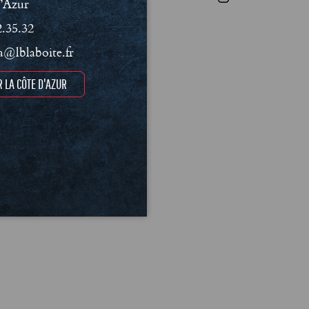
’Azur
2.35.32
@lblaboite.fr
 LA CÔTE D'AZUR