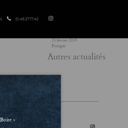
il
01.45.27.77.42
Date
25 février 2019
Partager
Autres actualités
les et Politique de confidentialité
Boîte »