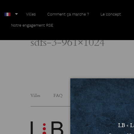
Villes
Comment ça marche ?
Le concept
Home
sdfs-3-961×1024
Notre engagement RSE
sdfs-3-961×1024
Villes
FAQ
Le concept
Notre engage
LB « L