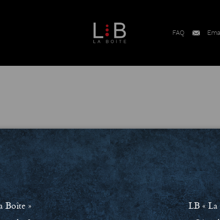
FAQ
Ema
ment RSE
Conditions Générales de Vente (CGV)
Mentions léga
a Boîte »
LB « La 