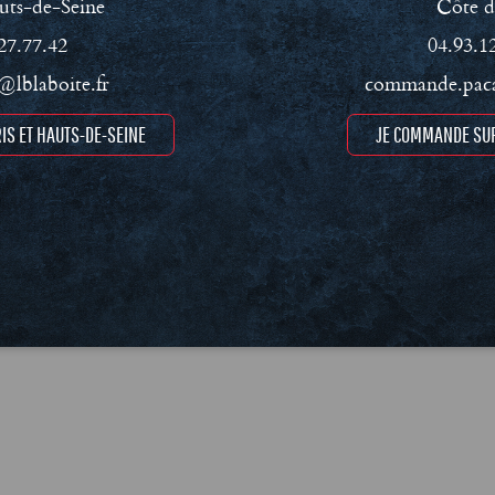
uts-de-Seine
Côte d
27.77.42
04.93.1
lblaboite.fr
commande.paca
IS ET HAUTS-DE-SEINE
JE COMMANDE SUR