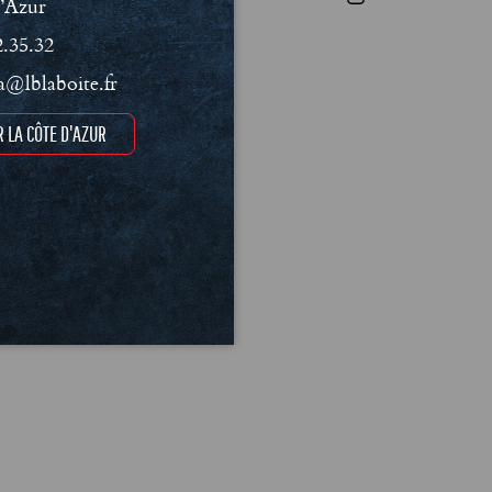
’Azur
2.35.32
@lblaboite.fr
 LA CÔTE D'AZUR