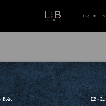
FAQ
Ema
ment RSE
Conditions Générales de Vente (CGV)
Mentions léga
a Boîte »
LB « La 