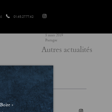
il
01.45.27.77.42
Date
5 mars 2019
Partager
Autres actualités
les et Politique de confidentialité
Boîte »