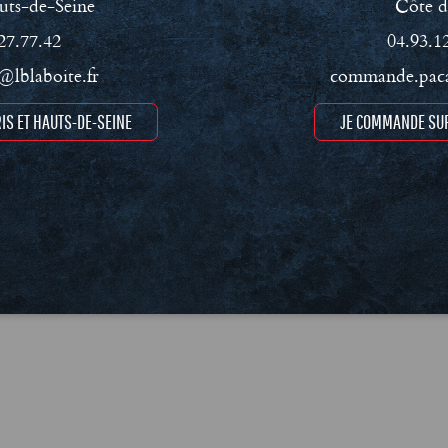
uts-de-Seine
Côte d
27.77.42
04.93.1
lblaboite.fr
commande.paca
IS ET HAUTS-DE-SEINE
JE COMMANDE SUR