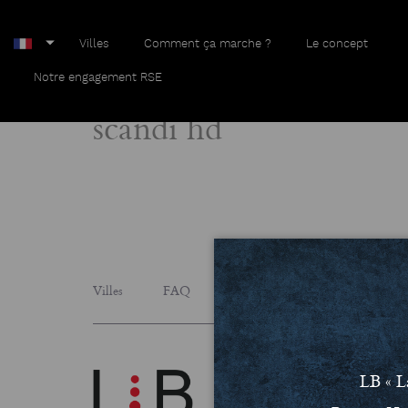
Villes
Comment ça marche ?
Le concept
Home
scandi hd
Notre engagement RSE
scandi hd
Villes
FAQ
Le concept
Notre engage
LB « L