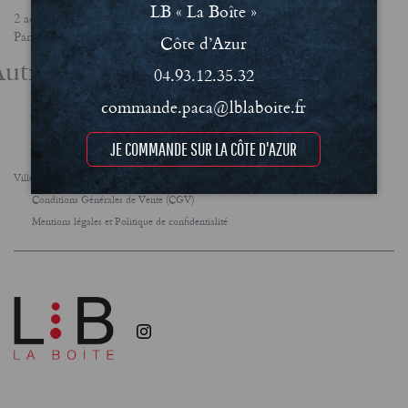
LB « La Boîte »
2 août 2019
Partager
Côte d’Azur
utres actualités
04.93.12.35.32
commande.paca@lblaboite.fr
JE COMMANDE SUR LA CÔTE D'AZUR
Villes
FAQ
Le concept
Notre engagement RSE
Conditions Générales de Vente (CGV)
Mentions légales et Politique de confidentialité