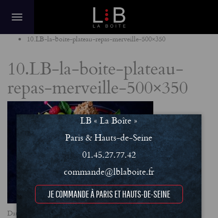
Home
10.LB-la-boite-plateau-repas-merveille-500×350
10.LB-la-boite-plateau-
repas-merveille-500×350
LB « La Boîte »
Paris & Hauts-de-Seine
01.45.27.77.42
commande@lblaboite.fr
JE COMMANDE À PARIS ET HAUTS-DE-SEINE
Date