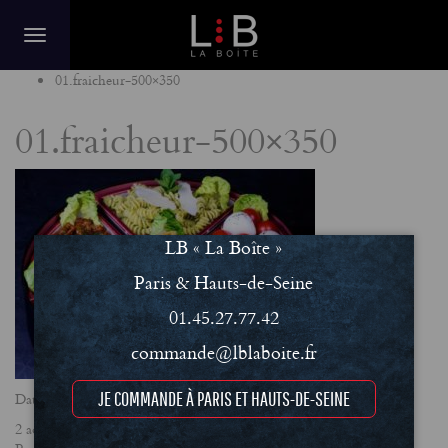
Home
01.fraicheur-500×350
01.fraicheur-500×350
LB « La Boîte »
Paris & Hauts-de-Seine
01.45.27.77.42
commande@lblaboite.fr
JE COMMANDE À PARIS ET HAUTS-DE-SEINE
Date
2 août 2019