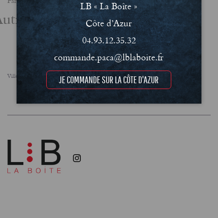
Partager
LB « La Boîte »
utres actualités
Côte d’Azur
04.93.12.35.32
commande.paca@lblaboite.fr
Villes
FAQ
Le concept
Notre engagement RSE
JE COMMANDE SUR LA CÔTE D'AZUR
Conditions Générales de Vente (CGV)
Mentions légales et Politique de confidentialité