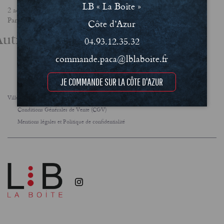
LB « La Boîte »
2 août 2019
Partager
Côte d’Azur
utres actualités
04.93.12.35.32
commande.paca@lblaboite.fr
JE COMMANDE SUR LA CÔTE D'AZUR
Villes
FAQ
Le concept
Notre engagement RSE
Conditions Générales de Vente (CGV)
Mentions légales et Politique de confidentialité