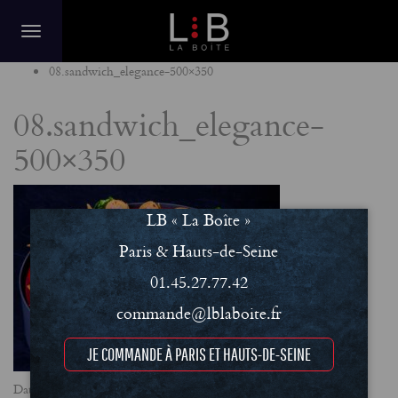
Home
08.sandwich_elegance-500×350
08.sandwich_elegance-
500×350
LB « La Boîte »
Paris & Hauts-de-Seine
01.45.27.77.42
commande@lblaboite.fr
JE COMMANDE À PARIS ET HAUTS-DE-SEINE
Date