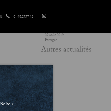
il
01.45.27.77.42
Date
29 août 2019
Partager
Autres actualités
Boîte »