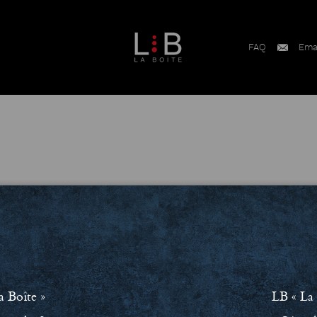
FAQ
Ema
a Boîte »
LB « La 