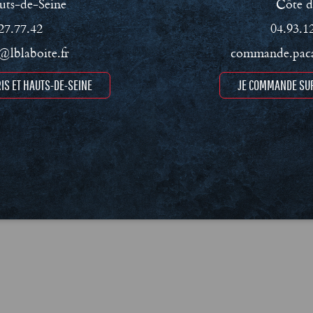
uts-de-Seine
Côte d
27.77.42
04.93.1
lblaboite.fr
commande.paca
IS ET HAUTS-DE-SEINE
JE COMMANDE SUR
ment RSE
Conditions Générales de Vente (CGV)
Mentions léga