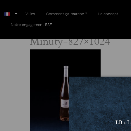
Villes
Comment ça marche ?
Le concept
Home
Minuty-827×1024
Notre engagement RSE
Minuty-827×1024
LB « L