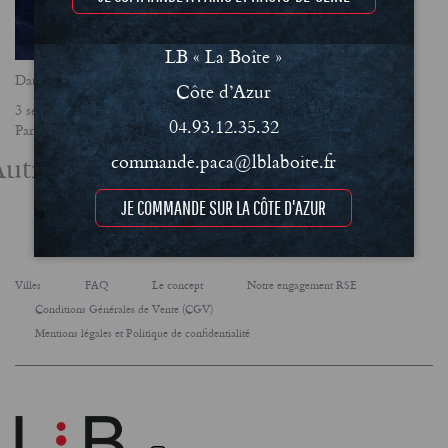
LB « La Boîte »
Date
Côte d’Azur
3 septembre 2019
04.93.12.35.32
Partager
utres actualités
commande.paca@lblaboite.fr
JE COMMANDE SUR LA CÔTE D'AZUR
Villes
FAQ
Le concept
Notre engagement RSE
Conditions Générales de Vente (CGV)
Mentions légales et Politique de confidentialité