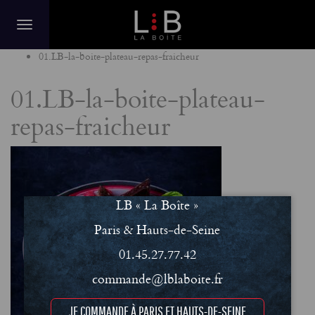
Home
01.LB-la-boite-plateau-repas-fraicheur
01.LB-la-boite-plateau-
repas-fraicheur
LB « La Boîte »
Paris & Hauts-de-Seine
01.45.27.77.42
commande@lblaboite.fr
JE COMMANDE À PARIS ET HAUTS-DE-SEINE