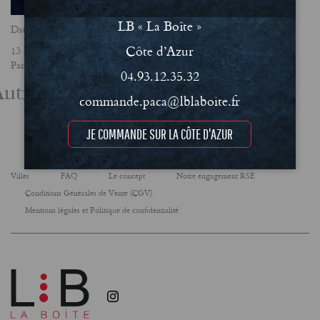
LB « La Boîte »
Date
Côte d’Azur
13 septembre 2019
Partager
04.93.12.35.32
utres actualités
commande.paca@lblaboite.fr
JE COMMANDE SUR LA CÔTE D'AZUR
Villes
FAQ
Le concept
Notre engagement RSE
Conditions Générales de Vente (CGV)
Mentions légales et Politique de confidentialité