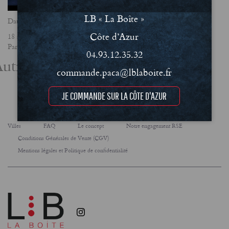
LB « La Boîte »
Date
Côte d’Azur
18 septembre 2019
Partager
04.93.12.35.32
utres actualités
commande.paca@lblaboite.fr
JE COMMANDE SUR LA CÔTE D'AZUR
Villes
FAQ
Le concept
Notre engagement RSE
Conditions Générales de Vente (CGV)
Mentions légales et Politique de confidentialité