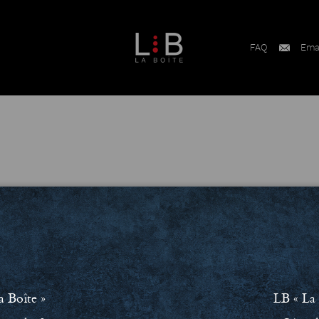
FAQ
Ema
a Boîte »
LB « La 