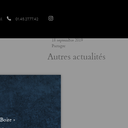
il
01.45.27.77.42
Date
18 septembre 2019
Partager
Autres actualités
Boîte »