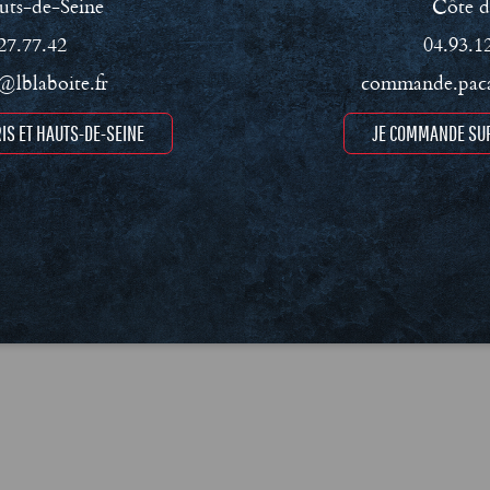
uts-de-Seine
Côte d
27.77.42
04.93.1
lblaboite.fr
commande.paca
IS ET HAUTS-DE-SEINE
JE COMMANDE SUR
ment RSE
Conditions Générales de Vente (CGV)
Mentions léga