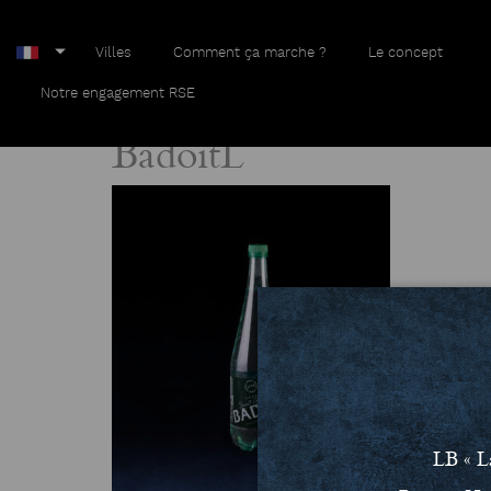
Villes
Comment ça marche ?
Le concept
Home
BadoitL
Notre engagement RSE
BadoitL
LB « L