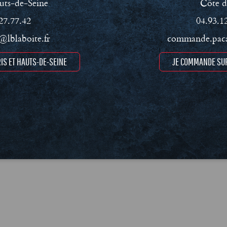
uts-de-Seine
Côte d
27.77.42
04.93.1
lblaboite.fr
commande.paca
IS ET HAUTS-DE-SEINE
JE COMMANDE SUR
ment RSE
Conditions Générales de Vente (CGV)
Mentions léga