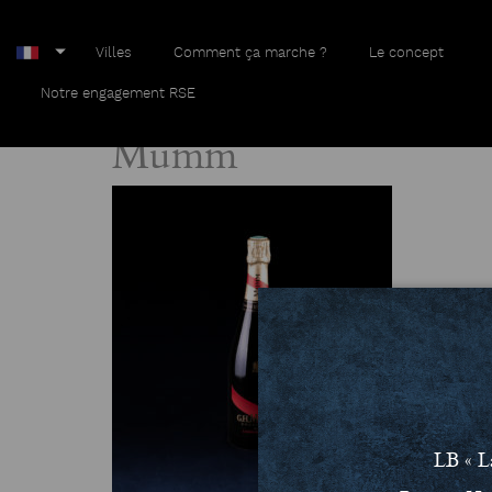
Villes
Comment ça marche ?
Le concept
Home
Mumm
Notre engagement RSE
Mumm
LB « L