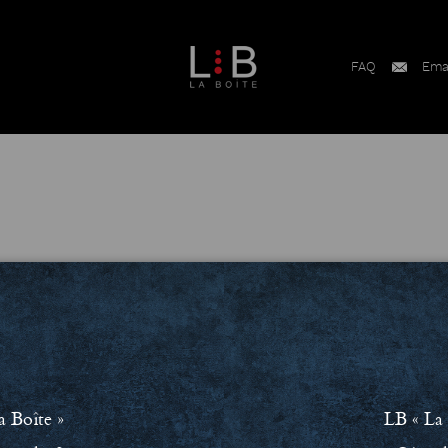
FAQ
Ema
a Boîte »
LB « La 