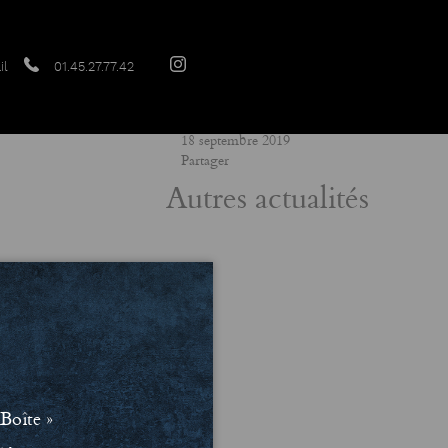
il
01.45.27.77.42
Date
18 septembre 2019
Partager
Autres actualités
Boîte »