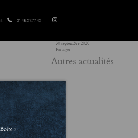
il
01.45.27.77.42
Date
30 septembre 2020
Partager
Autres actualités
Boîte »