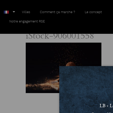
Villes
Comment ça marche ?
Le concept
Home
iStock-906001558
Notre engagement RSE
iStock-906001558
LB « L