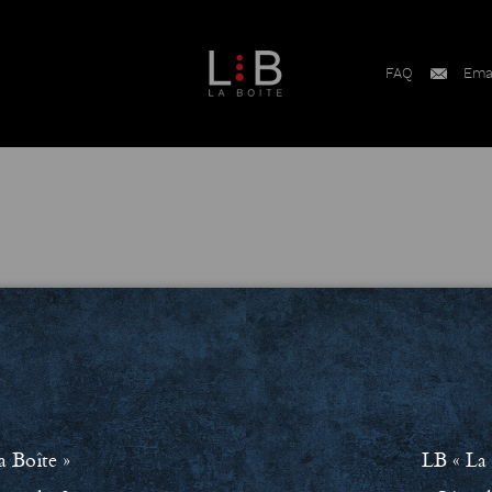
FAQ
Ema
a Boîte »
LB « La 