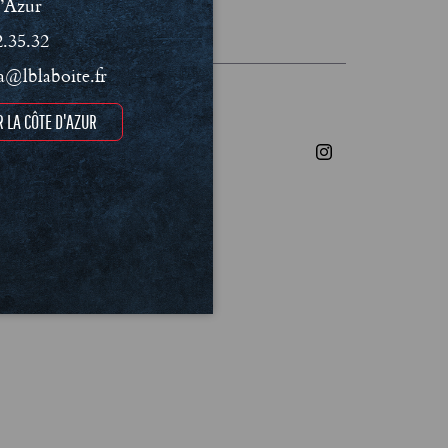
’Azur
les et Politique de confidentialité
2.35.32
@lblaboite.fr
 LA CÔTE D'AZUR