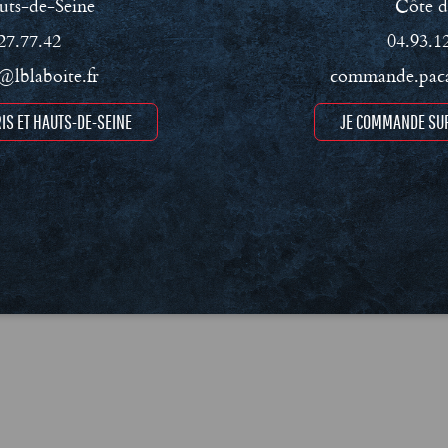
uts-de-Seine
Côte d
ment RSE
Conditions Générales de Vente (CGV)
Mentions léga
27.77.42
04.93.1
lblaboite.fr
commande.paca
IS ET HAUTS-DE-SEINE
JE COMMANDE SUR