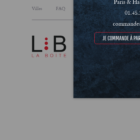
Paris & Ha
Villes
FAQ
Le concept
Notre engage
01.45.
commande@
JE COMMANDE À PAR