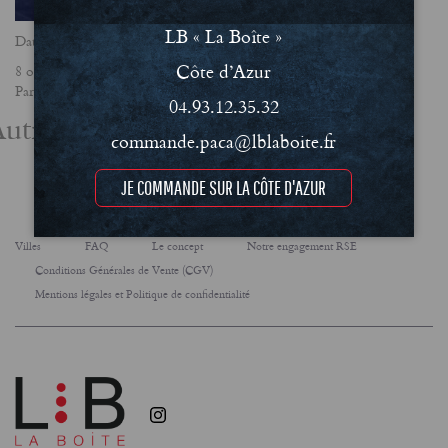
LB « La Boîte »
Date
Côte d’Azur
8 octobre 2020
Partager
04.93.12.35.32
utres actualités
commande.paca@lblaboite.fr
JE COMMANDE SUR LA CÔTE D'AZUR
Villes
FAQ
Le concept
Notre engagement RSE
Conditions Générales de Vente (CGV)
Mentions légales et Politique de confidentialité