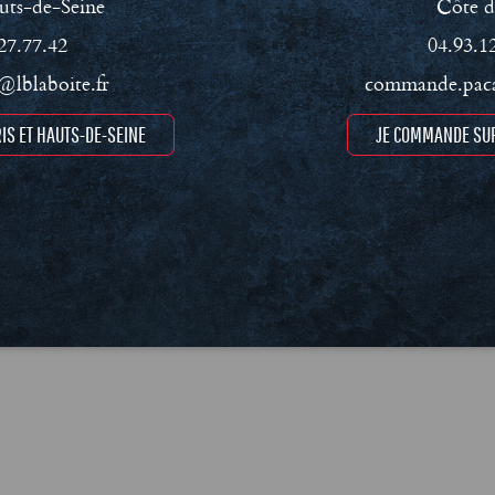
uts-de-Seine
Côte d
27.77.42
04.93.1
lblaboite.fr
commande.paca
ment RSE
Conditions Générales de Vente (CGV)
Mentions léga
IS ET HAUTS-DE-SEINE
JE COMMANDE SUR