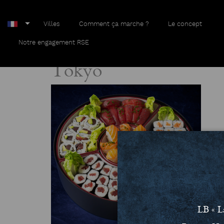
Villes
Comment ça marche ?
Le concept
Home
Tokyo
Notre engagement RSE
Tokyo
LB « L