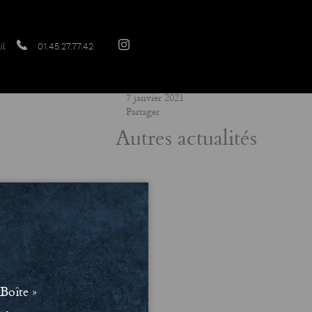
il
01.45.27.77.42
Date
7 janvier 2021
Partager
Autres actualités
Boîte »