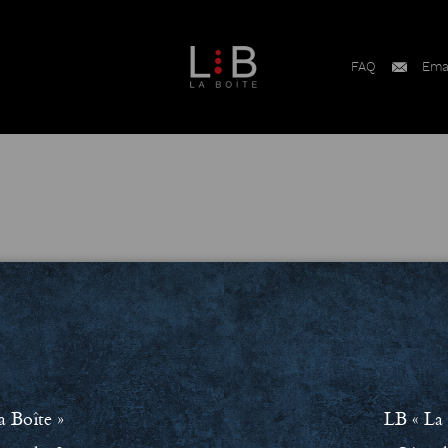
FAQ
Ema
a Boîte »
LB « La 