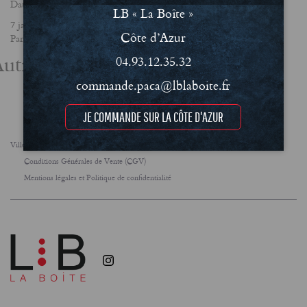
Date
LB « La Boîte »
7 janvier 2021
Côte d’Azur
Partager
utres actualités
04.93.12.35.32
commande.paca@lblaboite.fr
JE COMMANDE SUR LA CÔTE D'AZUR
Villes
FAQ
Le concept
Notre engagement RSE
Conditions Générales de Vente (CGV)
Mentions légales et Politique de confidentialité