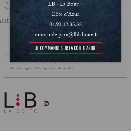
LB « La Boîte »
31 mai 2021
Partager
Côte d’Azur
utres actualités
04.93.12.35.32
commande.paca@lblaboite.fr
JE COMMANDE SUR LA CÔTE D'AZUR
Villes
FAQ
Le concept
Notre engagement RSE
Conditions Générales de Vente (CGV)
Mentions légales et Politique de confidentialité