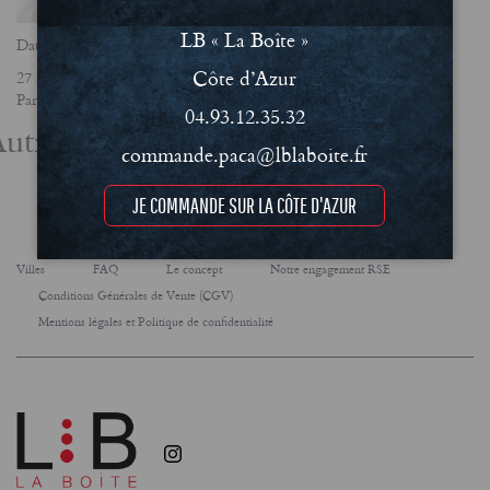
LB « La Boîte »
Date
Côte d’Azur
27 août 2021
Partager
04.93.12.35.32
utres actualités
commande.paca@lblaboite.fr
JE COMMANDE SUR LA CÔTE D'AZUR
Villes
FAQ
Le concept
Notre engagement RSE
Conditions Générales de Vente (CGV)
Mentions légales et Politique de confidentialité