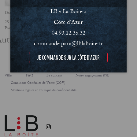
LB « La Boîte »
Date
Côte d’Azur
25 janvier 2023
Partager
04.93.12.35.32
utres actualités
commande.paca@lblaboite.fr
JE COMMANDE SUR LA CÔTE D'AZUR
Villes
FAQ
Le concept
Notre engagement RSE
Conditions Générales de Vente (CGV)
Mentions légales et Politique de confidentialité