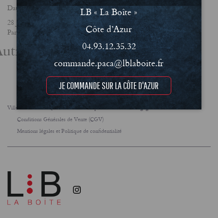
Date
LB « La Boîte »
28 janvier 2023
Côte d’Azur
Partager
04.93.12.35.32
utres actualités
commande.paca@lblaboite.fr
JE COMMANDE SUR LA CÔTE D'AZUR
Villes
FAQ
Le concept
Notre engagement RSE
Conditions Générales de Vente (CGV)
Mentions légales et Politique de confidentialité