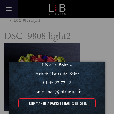
Home
DSC_9808 light2
DSC_9808 light2
LB « La Boîte »
Paris & Hauts-de-Seine
01.45.27.77.42
commande@lblaboite.fr
JE COMMANDE À PARIS ET HAUTS-DE-SEINE