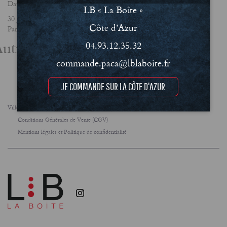
Date
LB « La Boîte »
30 janvier 2023
Côte d’Azur
Partager
utres actualités
04.93.12.35.32
commande.paca@lblaboite.fr
JE COMMANDE SUR LA CÔTE D'AZUR
Villes
FAQ
Le concept
Notre engagement RSE
Conditions Générales de Vente (CGV)
Mentions légales et Politique de confidentialité