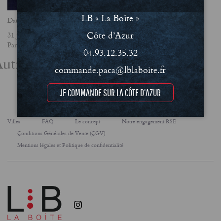
LB « La Boîte »
Date
Côte d’Azur
31 janvier 2023
Partager
04.93.12.35.32
utres actualités
commande.paca@lblaboite.fr
JE COMMANDE SUR LA CÔTE D'AZUR
Villes
FAQ
Le concept
Notre engagement RSE
Conditions Générales de Vente (CGV)
Mentions légales et Politique de confidentialité