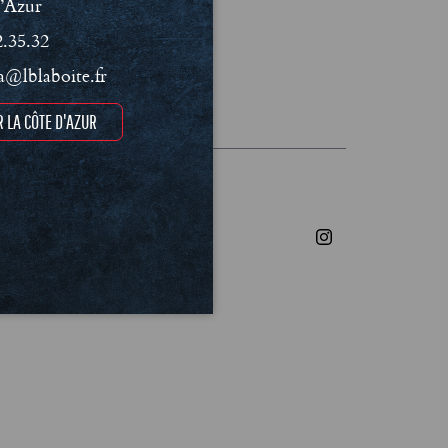
’Azur
2.35.32
@lblaboite.fr
les et Politique de confidentialité
 LA CÔTE D'AZUR