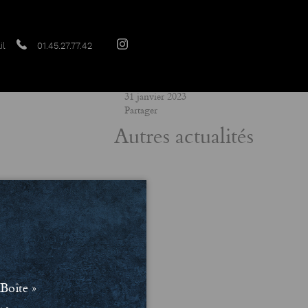
il
01.45.27.77.42
Date
31 janvier 2023
Partager
Autres actualités
Boîte »