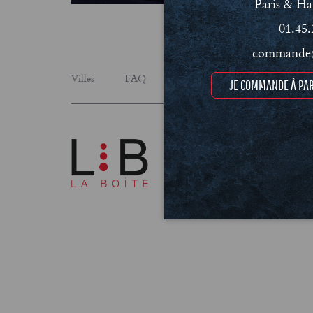
Paris & Ha
01.45.
commande@
Villes
FAQ
Le concept
Notre engage
JE COMMANDE À PAR