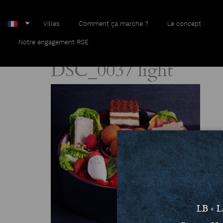
Villes
Comment ça marche ?
Le concept
Home
DSC_0037 light
Notre engagement RSE
DSC_0037 light
LB « L