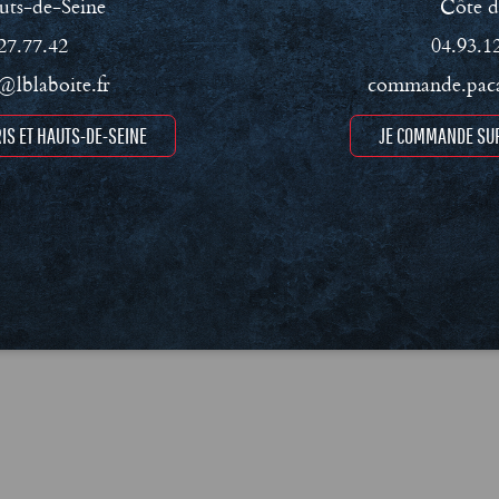
uts-de-Seine
Côte d
27.77.42
04.93.1
lblaboite.fr
commande.paca
ment RSE
Conditions Générales de Vente (CGV)
Mentions léga
IS ET HAUTS-DE-SEINE
JE COMMANDE SUR