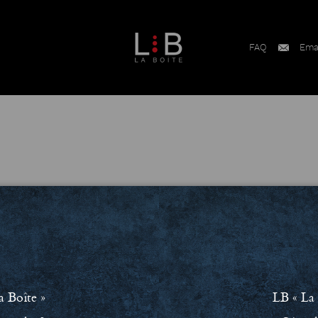
FAQ
Ema
a Boîte »
LB « La 