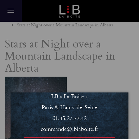
Home
Stars at Night over a Mountain Landscape in Alberta
Stars at Night over a
Mountain Landscape in
Alberta
LB « La Boîte »
Paris & Hauts-de-Seine
01.45.27.77.42
commande@lblaboite.fr