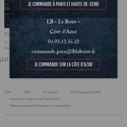
JE COMMANDE À PARIS ET HAUTS-DE-SEINE
LB « La Boîte »
Côte d’Azur
Date
04.93.12.35.32
31 janvier 2023
Partager
commande.paca@lblaboite.fr
utres actualités
JE COMMANDE SUR LA CÔTE D'AZUR
Villes
FAQ
Le concept
Notre engagement RSE
Conditions Générales de Vente (CGV)
Mentions légales et Politique de confidentialité