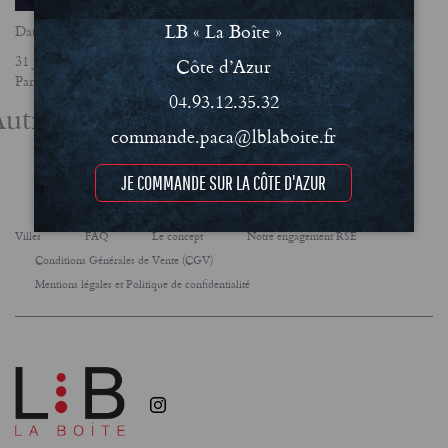
LB « La Boîte »
Date
31 janvier 2023
Côte d’Azur
Partager
04.93.12.35.32
utres actualités
commande.paca@lblaboite.fr
JE COMMANDE SUR LA CÔTE D'AZUR
Villes
FAQ
Le concept
Notre engagement RSE
Conditions Générales de Vente (CGV)
Mentions légales et Politique de confidentialité