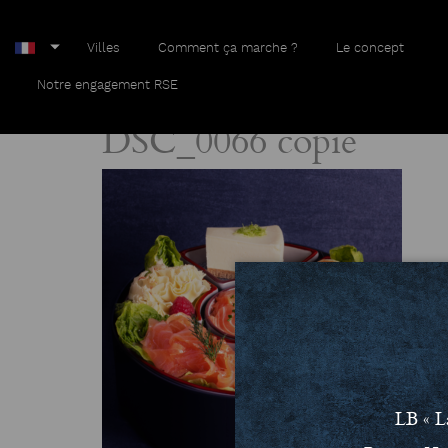
Villes
Comment ça marche ?
Le concept
Home
DSC_0066 copie
Notre engagement RSE
DSC_0066 copie
LB « L