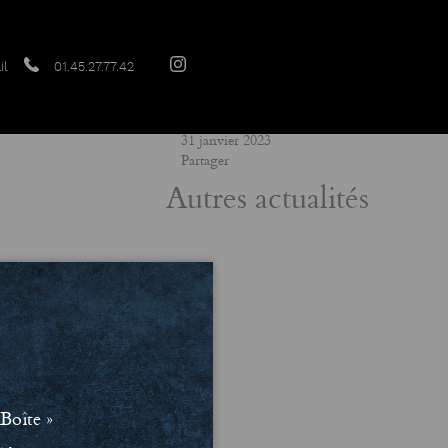
il
01.45.27.77.42
Date
31 janvier 2023
Partager
Autres actualités
Boîte »