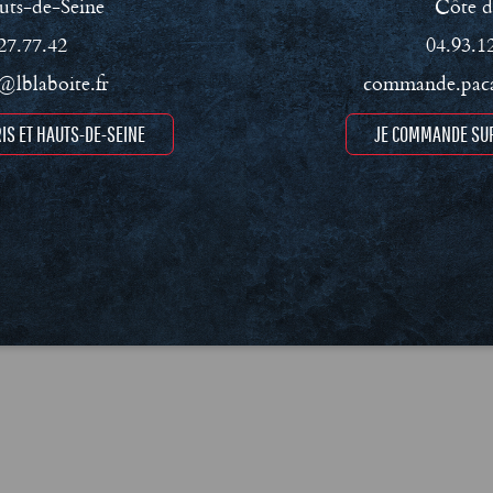
uts-de-Seine
Côte d
27.77.42
04.93.1
lblaboite.fr
commande.paca
IS ET HAUTS-DE-SEINE
JE COMMANDE SUR
ment RSE
Conditions Générales de Vente (CGV)
Mentions léga