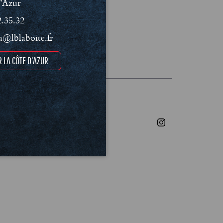
’Azur
2.35.32
@lblaboite.fr
 LA CÔTE D'AZUR
les et Politique de confidentialité