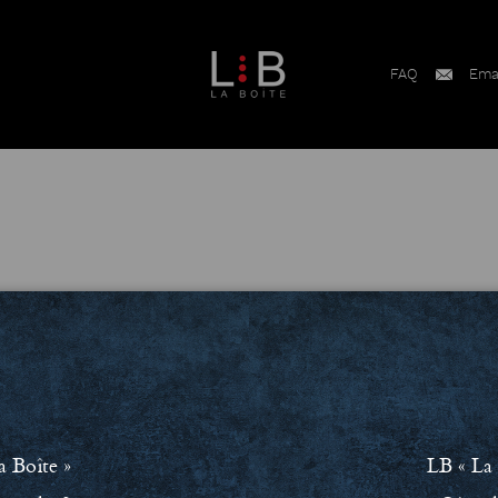
FAQ
Ema
a Boîte »
LB « La 