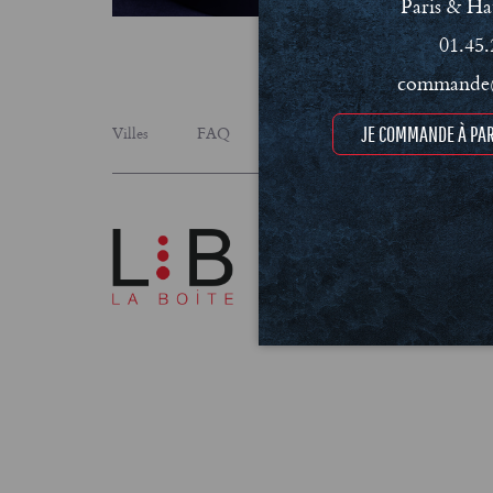
Paris & Ha
01.45.
commande@
JE COMMANDE À PAR
Villes
FAQ
Le concept
Notre engage