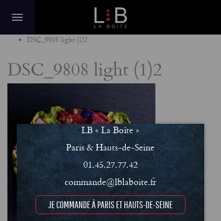
Home
DSC_9808 light (1)2
DSC_9808 light (1)2
LB « La Boîte »
Paris & Hauts-de-Seine
01.45.27.77.42
commande@lblaboite.fr
JE COMMANDE À PARIS ET HAUTS-DE-SEINE