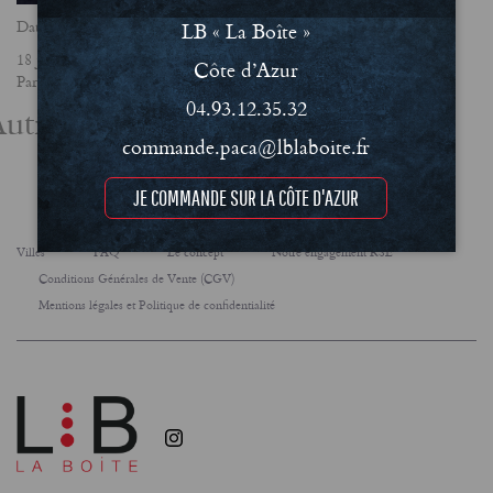
Date
LB « La Boîte »
18 janvier 2024
Côte d’Azur
Partager
04.93.12.35.32
utres actualités
commande.paca@lblaboite.fr
JE COMMANDE SUR LA CÔTE D'AZUR
Villes
FAQ
Le concept
Notre engagement RSE
Conditions Générales de Vente (CGV)
Mentions légales et Politique de confidentialité