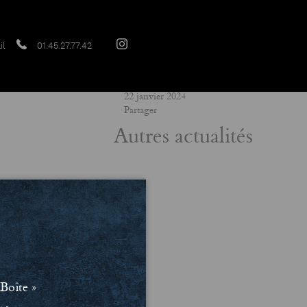
il
01.45.27.77.42
Date
22 janvier 2024
Partager
Autres actualités
Boîte »