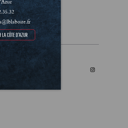
’Azur
2.35.32
@lblaboite.fr
les et Politique de confidentialité
 LA CÔTE D'AZUR