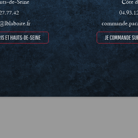
uts-de-Seine
Côte d
27.77.42
04.93.1
lblaboite.fr
commande.paca
ment RSE
Conditions Générales de Vente (CGV)
Mentions léga
IS ET HAUTS-DE-SEINE
JE COMMANDE SUR