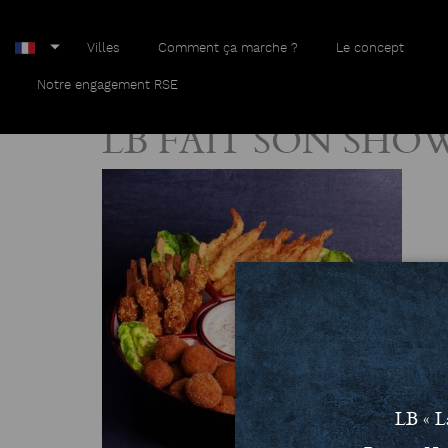
Villes
Comment ça marche ?
Le concept
Home
LB FAIT SON SHOW
Notre engagement RSE
LB FAIT SON SHO
LB « L