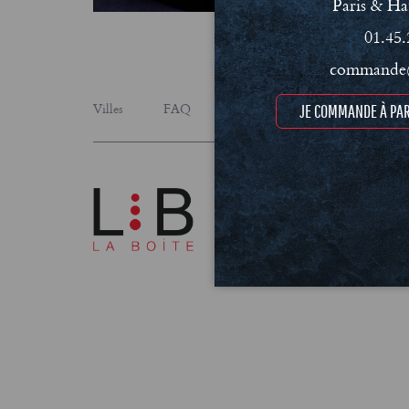
Paris & Ha
01.45.
commande@
Villes
FAQ
Le concept
Notre engage
JE COMMANDE À PAR