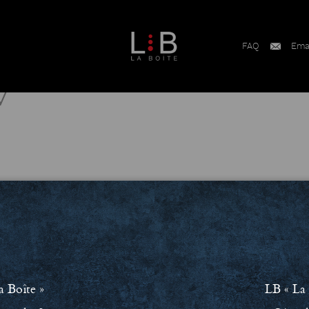
FAQ
Ema
W
a Boîte »
LB « La 