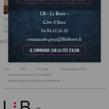
LB « La Boîte »
Date
Côte d’Azur
31 janvier 2024
04.93.12.35.32
Partager
utres actualités
commande.paca@lblaboite.fr
JE COMMANDE SUR LA CÔTE D'AZUR
Villes
FAQ
Le concept
Notre engagement RSE
Conditions Générales de Vente (CGV)
Mentions légales et Politique de confidentialité