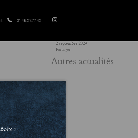
il
01.45.27.77.42
Date
2 septembre 2024
Partager
Autres actualités
Boîte »