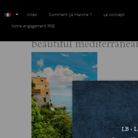
Villes
Comment ça marche ?
Le concept
Home
beautiful mediterranean landscape, french riviera
Notre engagement RSE
beautiful mediterranean
LB « L