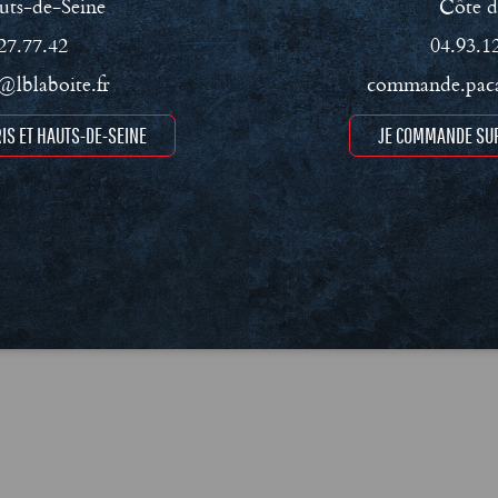
uts-de-Seine
Côte d
27.77.42
04.93.1
lblaboite.fr
commande.paca
IS ET HAUTS-DE-SEINE
JE COMMANDE SUR
ment RSE
Conditions Générales de Vente (CGV)
Mentions léga