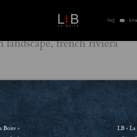
FAQ
Ema
 landscape, french riviera
a Boîte »
LB « La 