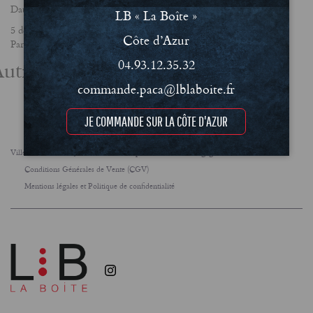
Date
LB « La Boîte »
5 décembre 2024
Côte d’Azur
Partager
utres actualités
04.93.12.35.32
commande.paca@lblaboite.fr
JE COMMANDE SUR LA CÔTE D'AZUR
Villes
FAQ
Le concept
Notre engagement RSE
Conditions Générales de Vente (CGV)
Mentions légales et Politique de confidentialité