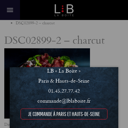
Home
DSC02899-2 – charcut
DSC02899-2 – charcut
LB « La Boîte »
Paris & Hauts-de-Seine
01.45.27.77.42
commande@lblaboite.fr
JE COMMANDE À PARIS ET HAUTS-DE-SEINE
Date