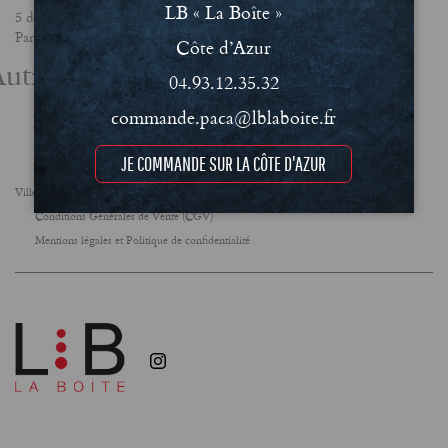
LB « La Boîte »
5 décembre 2024
Partager
Côte d’Azur
utres actualités
04.93.12.35.32
commande.paca@lblaboite.fr
JE COMMANDE SUR LA CÔTE D'AZUR
Villes
FAQ
Le concept
Notre engagement RSE
Conditions Générales de Vente (CGV)
Mentions légales et Politique de confidentialité