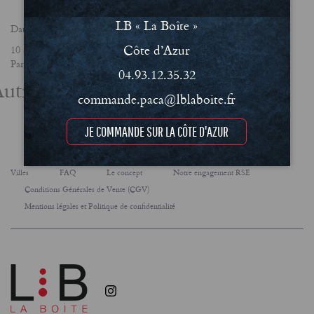
LB « La Boîte »
Date
Côte d’Azur
10 décembre 2024
Partager
04.93.12.35.32
utres actualités
commande.paca@lblaboite.fr
JE COMMANDE SUR LA CÔTE D'AZUR
Villes
FAQ
Le concept
Notre engagement RSE
Conditions Générales de Vente (CGV)
Mentions légales et Politique de confidentialité