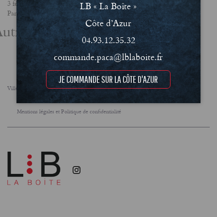
3 février 2025
LB « La Boîte »
Partager
Côte d’Azur
utres actualités
04.93.12.35.32
commande.paca@lblaboite.fr
JE COMMANDE SUR LA CÔTE D'AZUR
Villes
FAQ
Le concept
Notre engagement RSE
Conditions Générales de Vente (CGV)
Mentions légales et Politique de confidentialité