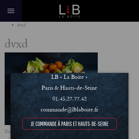
Home
dvxd
dvxd
LB « La Boîte »
Paris & Hauts-de-Seine
01.45.27.77.42
commande@lblaboite.fr
JE COMMANDE À PARIS ET HAUTS-DE-SEINE
Date