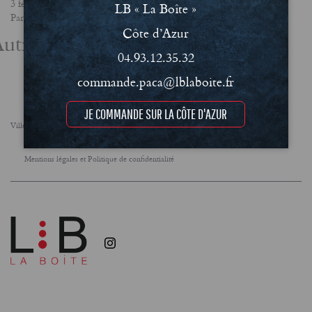
3 février 2025
LB « La Boîte »
Partager
Côte d’Azur
utres actualités
04.93.12.35.32
commande.paca@lblaboite.fr
JE COMMANDE SUR LA CÔTE D'AZUR
Villes
FAQ
Le concept
Notre engagement RSE
Conditions Générales de Vente (CGV)
Mentions légales et Politique de confidentialité