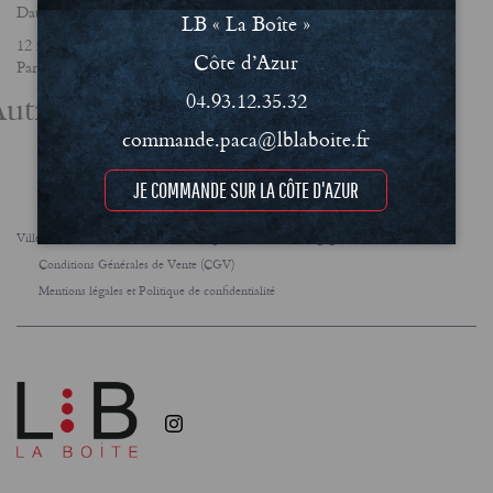
Date
LB « La Boîte »
12 février 2025
Côte d’Azur
Partager
utres actualités
04.93.12.35.32
commande.paca@lblaboite.fr
JE COMMANDE SUR LA CÔTE D'AZUR
Villes
FAQ
Le concept
Notre engagement RSE
Conditions Générales de Vente (CGV)
Mentions légales et Politique de confidentialité