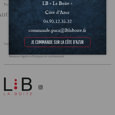
LB « La Boîte »
Partager
utres actualités
Côte d’Azur
04.93.12.35.32
commande.paca@lblaboite.fr
JE COMMANDE SUR LA CÔTE D'AZUR
Villes
FAQ
Le concept
Notre engagement RSE
Conditions Générales de Vente (CGV)
Mentions légales et Politique de confidentialité