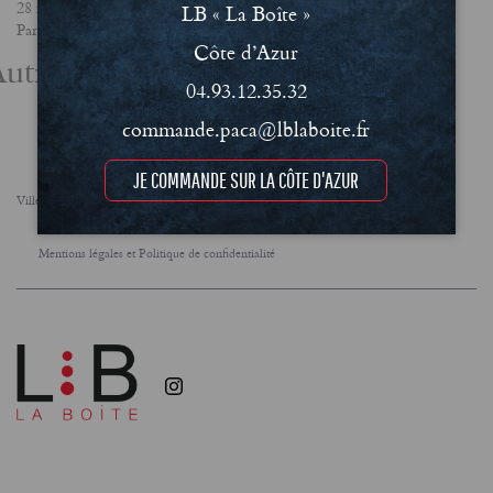
28 février 2025
LB « La Boîte »
Partager
Côte d’Azur
utres actualités
04.93.12.35.32
commande.paca@lblaboite.fr
JE COMMANDE SUR LA CÔTE D'AZUR
Villes
FAQ
Le concept
Notre engagement RSE
Conditions Générales de Vente (CGV)
Mentions légales et Politique de confidentialité