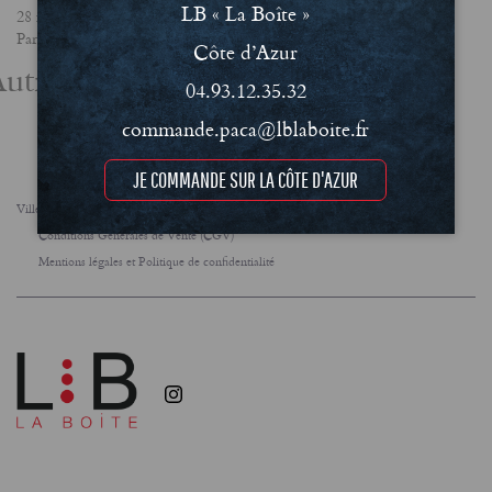
LB « La Boîte »
28 février 2025
Partager
Côte d’Azur
utres actualités
04.93.12.35.32
commande.paca@lblaboite.fr
JE COMMANDE SUR LA CÔTE D'AZUR
Villes
FAQ
Le concept
Notre engagement RSE
Conditions Générales de Vente (CGV)
Mentions légales et Politique de confidentialité