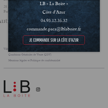
LB « La Boîte »
28 février 2025
Côte d’Azur
Partager
utres actualités
04.93.12.35.32
commande.paca@lblaboite.fr
JE COMMANDE SUR LA CÔTE D'AZUR
Villes
FAQ
Le concept
Notre engagement RSE
Conditions Générales de Vente (CGV)
Mentions légales et Politique de confidentialité