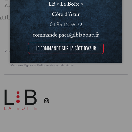
LB « La Boîte »
Partager
utres actualités
Côte d’Azur
04.93.12.35.32
commande.paca@lblaboite.fr
JE COMMANDE SUR LA CÔTE D'AZUR
Villes
FAQ
Le concept
Notre engagement RSE
Conditions Générales de Vente (CGV)
Mentions légales et Politique de confidentialité