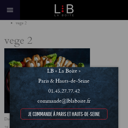
Home
vege 2
vege 2
LB « La Boîte »
Paris & Hauts-de-Seine
01.45.27.77.42
commande@lblaboite.fr
JE COMMANDE À PARIS ET HAUTS-DE-SEINE
Date
28 février 2025