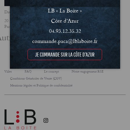
LB « La Boîte »
Date
Côte d’Azur
20 mars 2025
Partager
04.93.12.35.32
utres actualités
commande.paca@lblaboite.fr
JE COMMANDE SUR LA CÔTE D'AZUR
Villes
FAQ
Le concept
Notre engagement RSE
Conditions Générales de Vente (CGV)
Mentions légales et Politique de confidentialité