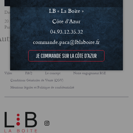
LB « La Boîte »
Date
Côte d’Azur
20 mars 2025
Partager
04.93.12.35.32
utres actualités
commande.paca@lblaboite.fr
JE COMMANDE SUR LA CÔTE D'AZUR
Villes
FAQ
Le concept
Notre engagement RSE
Conditions Générales de Vente (CGV)
Mentions légales et Politique de confidentialité