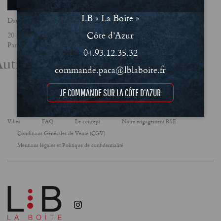
LB « La Boîte »
Date
Côte d’Azur
20 mars 2025
Partager
04.93.12.35.32
utres actualités
commande.paca@lblaboite.fr
JE COMMANDE SUR LA CÔTE D'AZUR
Villes
FAQ
Le concept
Notre engagement RSE
Conditions Générales de Vente (CGV)
Mentions légales et Politique de confidentialité