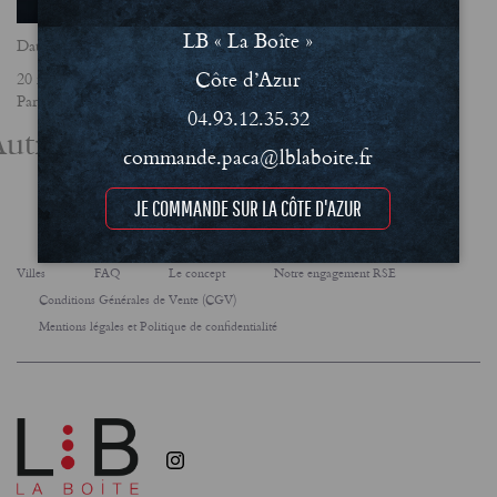
LB « La Boîte »
Date
Côte d’Azur
20 mars 2025
Partager
04.93.12.35.32
utres actualités
commande.paca@lblaboite.fr
JE COMMANDE SUR LA CÔTE D'AZUR
Villes
FAQ
Le concept
Notre engagement RSE
Conditions Générales de Vente (CGV)
Mentions légales et Politique de confidentialité