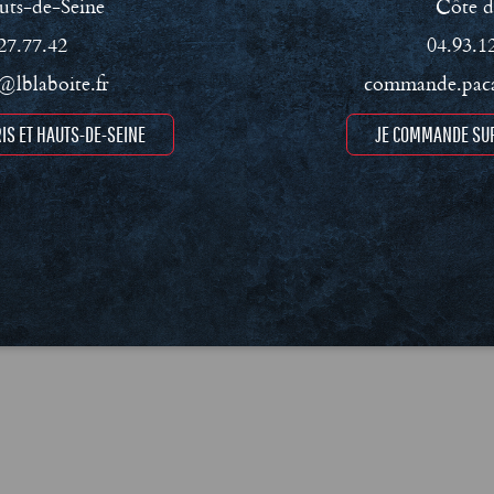
uts-de-Seine
Côte d
27.77.42
04.93.1
lblaboite.fr
commande.paca
IS ET HAUTS-DE-SEINE
JE COMMANDE SUR
ment RSE
Conditions Générales de Vente (CGV)
Mentions léga