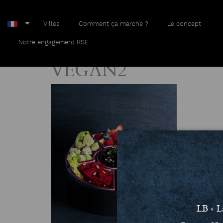
Villes
Comment ça marche ?
Le concept
Home
VEGAN2
Notre engagement RSE
VEGAN2
LB « L