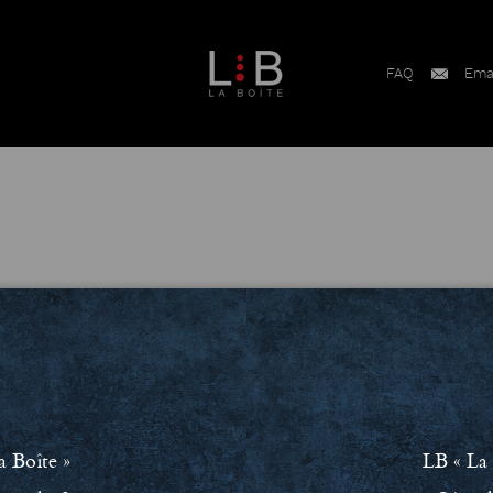
FAQ
Ema
a Boîte »
LB « La 