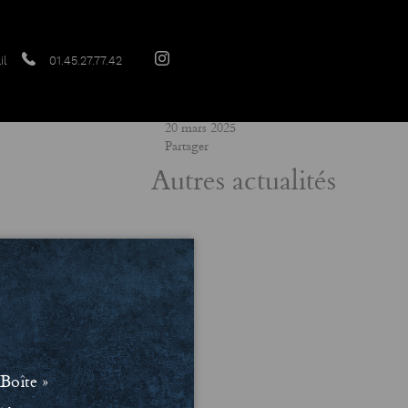
il
01.45.27.77.42
Date
20 mars 2025
Partager
Autres actualités
Boîte »