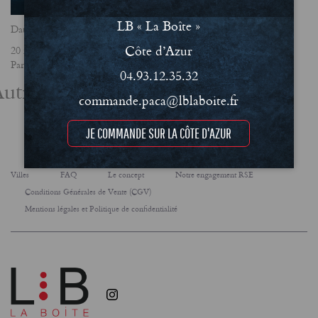
LB « La Boîte »
Date
Côte d’Azur
20 mars 2025
Partager
04.93.12.35.32
utres actualités
commande.paca@lblaboite.fr
JE COMMANDE SUR LA CÔTE D'AZUR
Villes
FAQ
Le concept
Notre engagement RSE
Conditions Générales de Vente (CGV)
Mentions légales et Politique de confidentialité