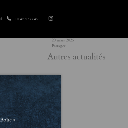
il
01.45.27.77.42
Date
20 mars 2025
Partager
Autres actualités
Boîte »