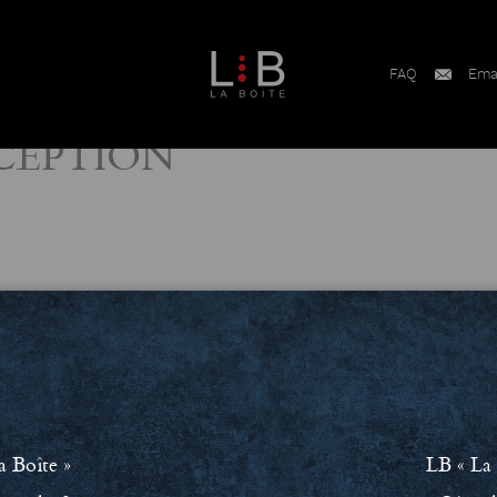
FAQ
Ema
CEPTION
a Boîte »
LB « La 