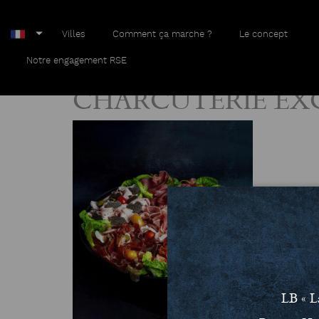
Villes
Comment ça marche ?
Le concept
Home
CHARCUTERIE EXCEPTION
Notre engagement RSE
CHARCUTERIE EX
LB « L