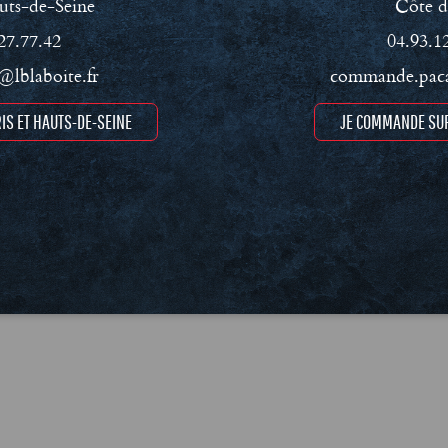
uts-de-Seine
Côte d
27.77.42
04.93.1
lblaboite.fr
commande.paca
IS ET HAUTS-DE-SEINE
JE COMMANDE SUR
ment RSE
Conditions Générales de Vente (CGV)
Mentions léga